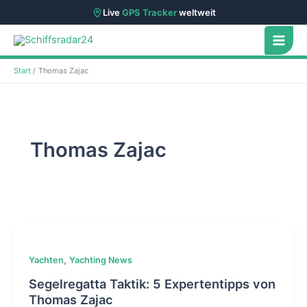
Live
GPS Tracker
weltweit
Zum
Inhalt
springen
Start
Thomas Zajac
Thomas Zajac
,
Yachten
Yachting News
Segelregatta Taktik: 5 Expertentipps von
Thomas Zajac