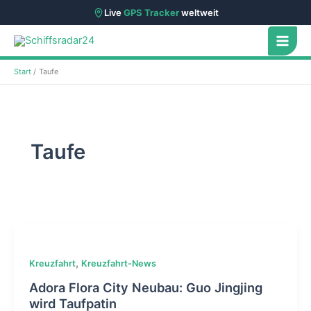
Live
GPS Tracker
weltweit
Zum
Inhalt
springen
Start
Taufe
Taufe
,
Kreuzfahrt
Kreuzfahrt-News
Adora Flora City Neubau: Guo Jingjing
wird Taufpatin