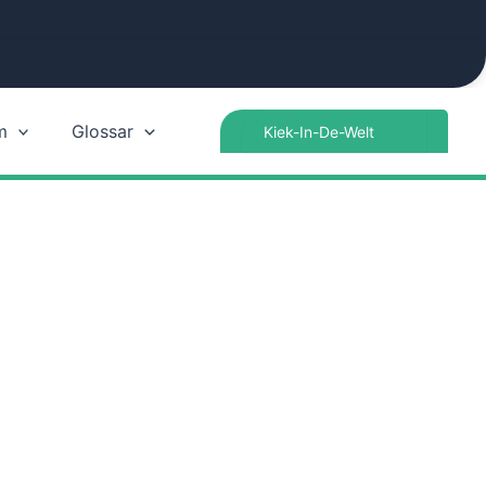
Search
m
Glossar
for: