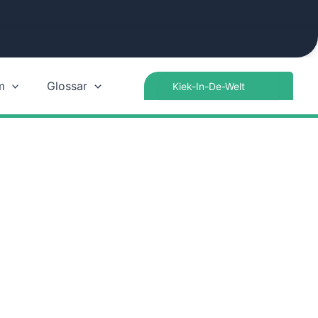
Search
m
Glossar
for: