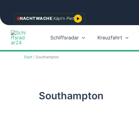
Zum
NACHTWACHE
|
Käpt’n Piet
Inhalt
springen
Schiffsradar
Kreuzfahrt
Start
Southampton
Southampton