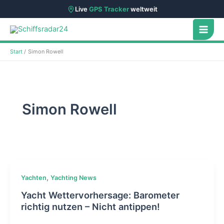
Live
GPS Tracker
weltweit
Zum
Inhalt
springen
Start
Simon Rowell
Simon Rowell
,
Yachten
Yachting News
Yacht Wettervorhersage: Barometer
richtig nutzen – Nicht antippen!