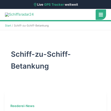
Live
GPS Tracker
weltweit
Zum
Inhalt
springen
Start
Schiff-zu-Schiff-Betankung
Schiff-zu-Schiff-
Betankung
Reederei-News