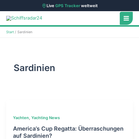
Live
GPS Tracker
weltweit
Zum
Inhalt
springen
Start
Sardinien
Sardinien
,
Yachten
Yachting News
America’s Cup Regatta: Überraschungen
auf Sardinien?