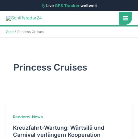
Live
GPS Tracker
weltweit
Zum
Inhalt
springen
Start
Princess Cruises
Princess Cruises
Reederei-News
Kreuzfahrt-Wartung: Wärtsilä und
Carnival verlängern Kooperation