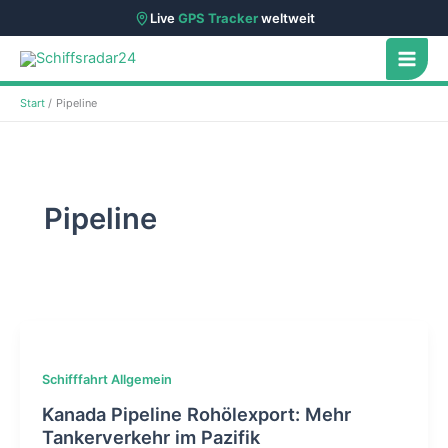
Live
GPS Tracker
weltweit
Zum
Inhalt
springen
Start
Pipeline
Pipeline
Schifffahrt Allgemein
Kanada Pipeline Rohölexport: Mehr
Tankerverkehr im Pazifik