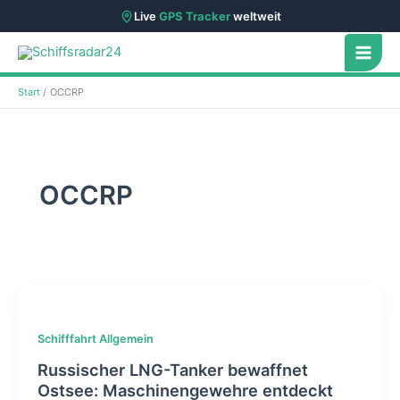
Live
GPS Tracker
weltweit
Zum
Inhalt
springen
Start
OCCRP
OCCRP
Schifffahrt Allgemein
Russischer LNG-Tanker bewaffnet
Ostsee: Maschinengewehre entdeckt