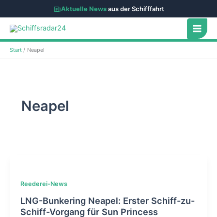
Aktuelle News
aus der Schifffahrt
Zum
Inhalt
springen
Start
Neapel
Neapel
Reederei-News
LNG-Bunkering Neapel: Erster Schiff-zu-
Schiff-Vorgang für Sun Princess