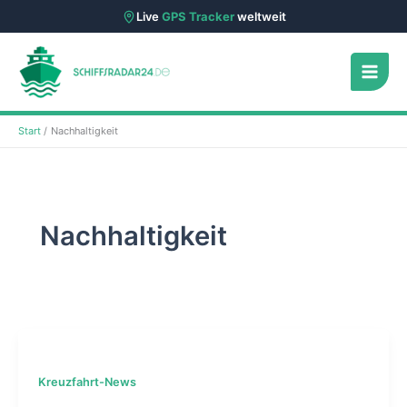
Live
GPS Tracker
weltweit
Zum
Inhalt
springen
Start
Nachhaltigkeit
Nachhaltigkeit
Kreuzfahrt-News