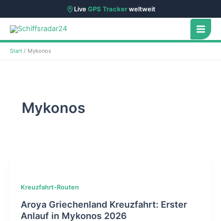
Live
GPS Tracker
weltweit
Zum
Inhalt
springen
Start
Mykonos
Mykonos
Kreuzfahrt-Routen
Aroya Griechenland Kreuzfahrt: Erster
Anlauf in Mykonos 2026