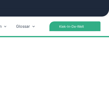
Search
m
Glossar
for: