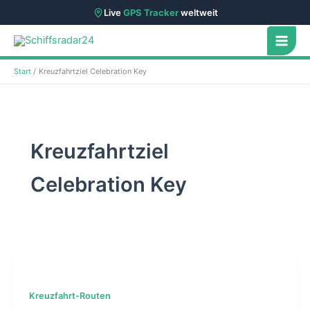
Live
GPS Tracker
weltweit
Zum
Inhalt
springen
Start
Kreuzfahrtziel Celebration Key
Kreuzfahrtziel
Celebration Key
Kreuzfahrt-Routen