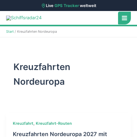
Live
GPS Tracker
weltweit
Zum
Inhalt
springen
Start
Kreuzfahrten Nordeuropa
Kreuzfahrten
Nordeuropa
,
Kreuzfahrt
Kreuzfahrt-Routen
Kreuzfahrten Nordeuropa 2027 mit