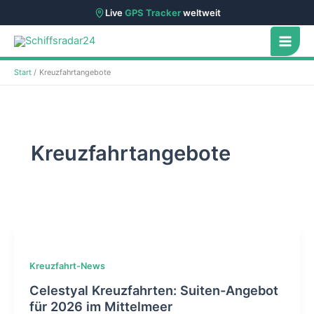
Live
GPS Tracker
weltweit
Zum
Inhalt
springen
Start
Kreuzfahrtangebote
Kreuzfahrtangebote
Kreuzfahrt-News
Celestyal Kreuzfahrten: Suiten-Angebot
für 2026 im Mittelmeer