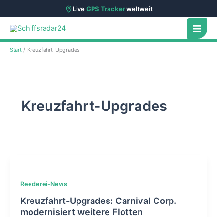
Live
GPS Tracker
weltweit
Zum
Inhalt
springen
Start
Kreuzfahrt-Upgrades
Kreuzfahrt-Upgrades
Reederei-News
Kreuzfahrt-Upgrades: Carnival Corp.
modernisiert weitere Flotten