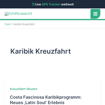
Live
GPS Tracker
weltweit
Zum
Inhalt
springen
Start
Karibik Kreuzfahrt
Karibik Kreuzfahrt
Kreuzfahrt-Routen
Costa Fascinosa Karibikprogramm:
Neues ‚Latin Soul‘ Erlebnis