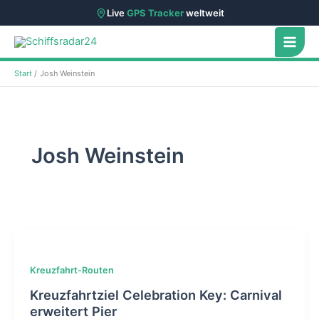
Live
GPS Tracker
weltweit
Zum
Inhalt
springen
Start
Josh Weinstein
Josh Weinstein
Kreuzfahrt-Routen
Kreuzfahrtziel Celebration Key: Carnival
erweitert Pier