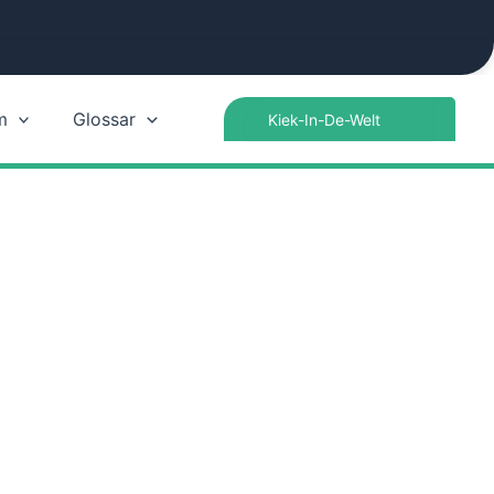
Search
m
Glossar
for: