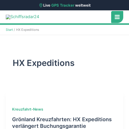
Live
GPS Tracker
weltweit
Zum
Inhalt
springen
Start
HX Expeditions
HX Expeditions
Kreuzfahrt-News
Grönland Kreuzfahrten: HX Expeditions
verlängert Buchungsgarantie