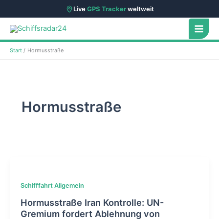
Live
GPS Tracker
weltweit
Zum
Inhalt
springen
Start
Hormusstraße
Hormusstraße
Schifffahrt Allgemein
Hormusstraße Iran Kontrolle: UN-
Gremium fordert Ablehnung von