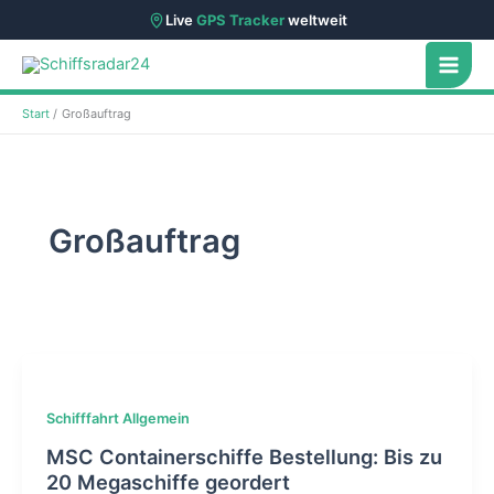
Live
GPS Tracker
weltweit
Zum
Inhalt
springen
Start
Großauftrag
Großauftrag
Schifffahrt Allgemein
MSC Containerschiffe Bestellung: Bis zu
20 Megaschiffe geordert