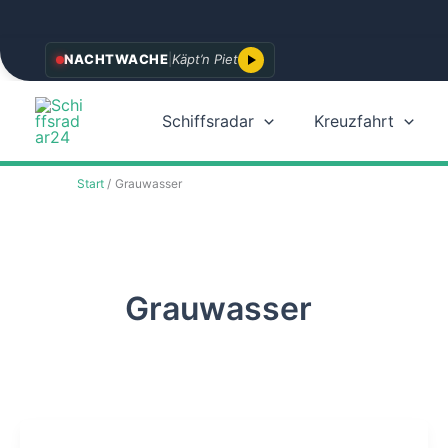
Zum
NACHTWACHE
|
Käpt’n Piet
Inhalt
springen
Schiffsradar
Kreuzfahrt
Start
Grauwasser
Grauwasser