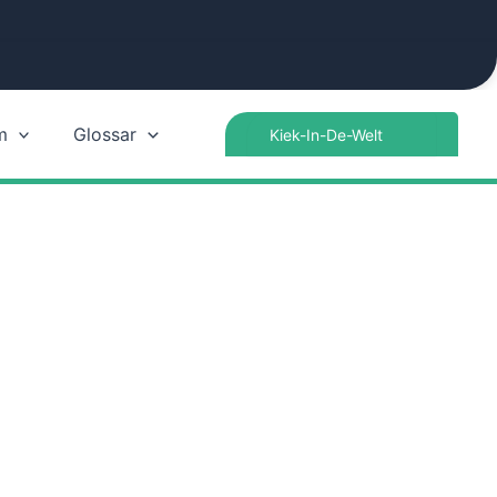
Search
m
Glossar
for: