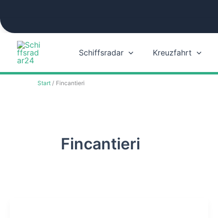
Zum
Inhalt
springen
Schiffsradar
Kreuzfahrt
Start
Fincantieri
Fincantieri