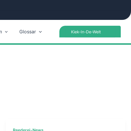
Search
m
Glossar
for:
Reederei-News