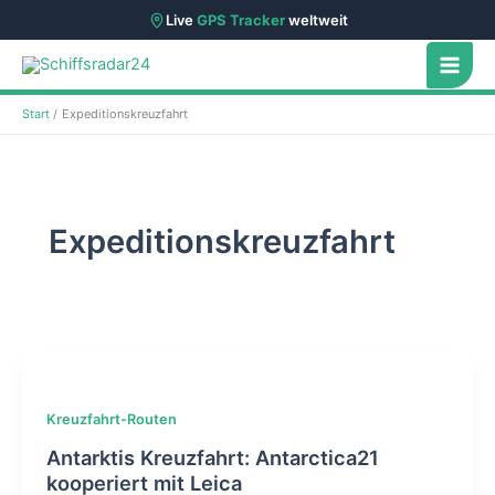
Live
GPS Tracker
weltweit
Zum
Inhalt
springen
Start
Expeditionskreuzfahrt
Expeditionskreuzfahrt
Kreuzfahrt-Routen
Antarktis Kreuzfahrt: Antarctica21
kooperiert mit Leica