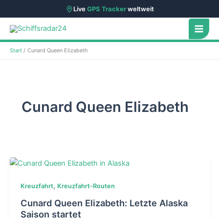
Live
GPS Tracker
weltweit
Zum
Inhalt
springen
Start
Cunard Queen Elizabeth
Cunard Queen Elizabeth
,
Kreuzfahrt
Kreuzfahrt-Routen
Cunard Queen Elizabeth: Letzte Alaska
Saison startet