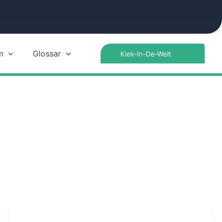
Search
m
Glossar
for: