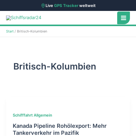
Live
GPS Tracker
weltweit
Zum
Inhalt
springen
Start
Britisch-Kolumbien
Britisch-Kolumbien
Schifffahrt Allgemein
Kanada Pipeline Rohölexport: Mehr
Tankerverkehr im Pazifik