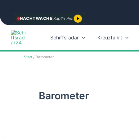
Zum
NACHTWACHE
|
Käpt’n Piet
Inhalt
springen
Schiffsradar
Kreuzfahrt
Start
Barometer
Barometer