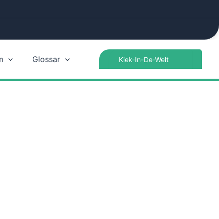
Search
m
Glossar
for: