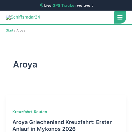
Live
GPS Tracker
weltweit
Zum
Inhalt
springen
Start
Aroya
Aroya
Kreuzfahrt-Routen
Aroya Griechenland Kreuzfahrt: Erster
Anlauf in Mykonos 2026