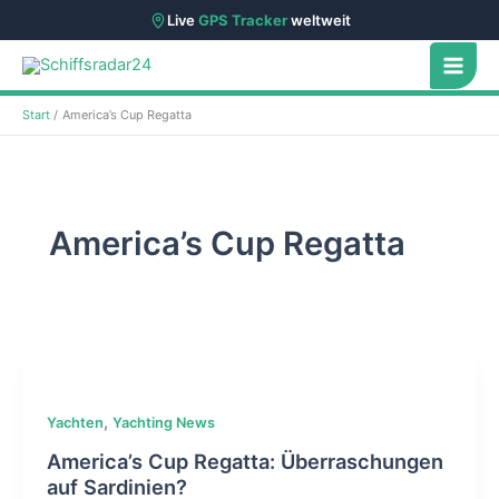
Live
GPS Tracker
weltweit
Zum
Inhalt
springen
Start
America’s Cup Regatta
America’s Cup Regatta
,
Yachten
Yachting News
America’s Cup Regatta: Überraschungen
auf Sardinien?