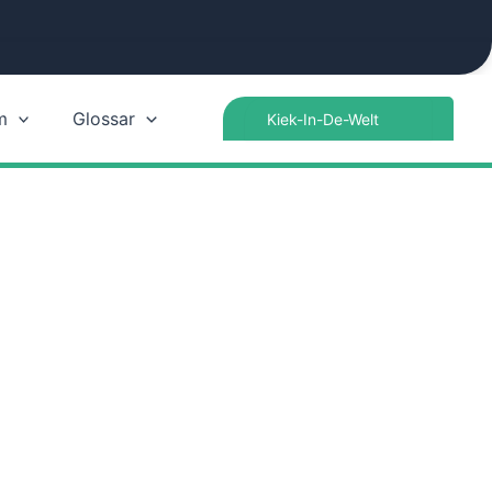
Search
m
Glossar
for: