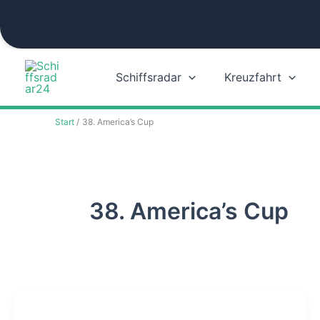
Zum
Inhalt
springen
Schiffsradar
Kreuzfahrt
Start
38. America’s Cup
38. America’s Cup