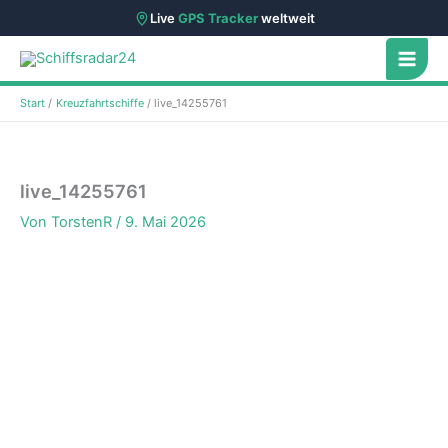
Live
GPS Tracker
weltweit
Zum
Inhalt
springen
Start
Kreuzfahrtschiffe
live_14255761
live_14255761
Von
TorstenR
/
9. Mai 2026