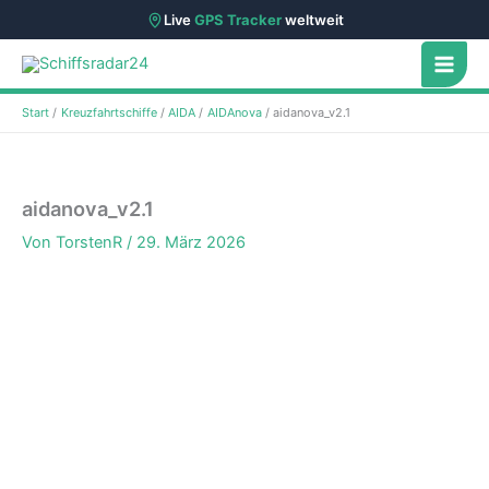
Live
GPS Tracker
weltweit
Zum
Inhalt
springen
Start
Kreuzfahrtschiffe
AIDA
AIDAnova
aidanova_v2.1
aidanova_v2.1
Von
TorstenR
/
29. März 2026