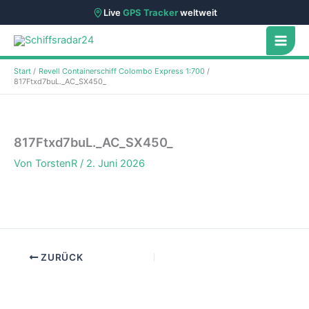
Live
GPS Tracker
weltweit
Zum
Inhalt
springen
Start
Revell Containerschiff Colombo Express 1:700
817Ftxd7buL._AC_SX450_
817Ftxd7buL._AC_SX450_
Von
TorstenR
/
2. Juni 2026
ZURÜCK