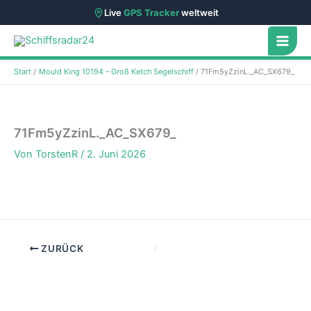
Live
GPS Tracker
weltweit
Zum
Inhalt
springen
Start
Mould King 10194 – Groß Ketch Segelschiff
71Fm5yZzinL._AC_SX679_
71Fm5yZzinL._AC_SX679_
Von
TorstenR
/
2. Juni 2026
ZURÜCK