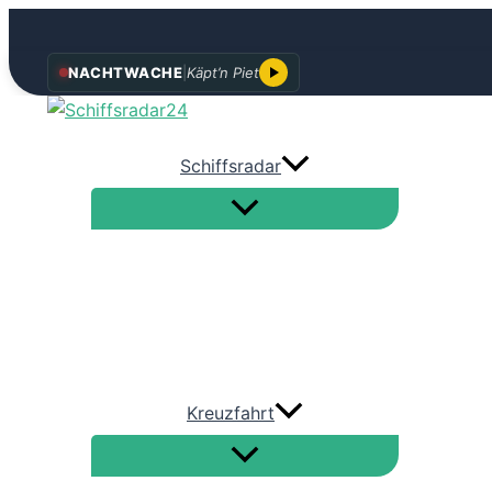
Zum
NACHTWACHE
|
Käpt’n Piet
Inhalt
springen
Schiffsradar
Kreuzfahrt