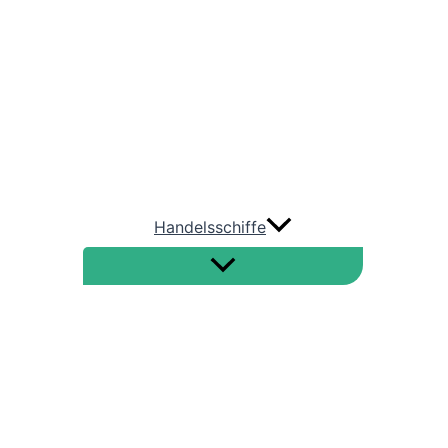
AIDA Cruises
TUI Cruises
HAPAG LLOYD Cruises
Phönix Reisen
Handelsschiffe
Straße von Hormus
Nord-Ostsee-Kanal