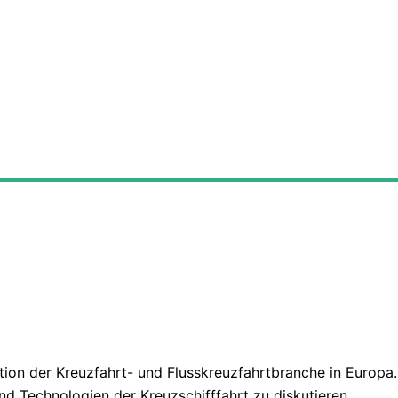
on der Kreuzfahrt- und Flusskreuzfahrtbranche in Europa. 
nd Technologien der Kreuzschifffahrt zu diskutieren.