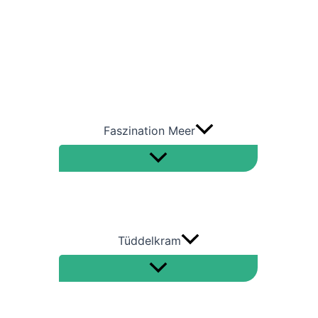
Bulkcarrier
Containerschiffe
RoRo
Tanker – Öltanker –
Gastanker
Faszination Meer
Tüddelkram