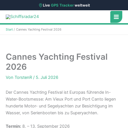
Live
GPS Tracker
weltweit
Zum
Inhalt
springen
Start
Cannes Yachting Festival 2026
Cannes Yachting Festival
2026
Von
TorstenR
/
5. Juli 2026
Der Cannes Yachting Festival ist Europas führende In-
Water-Bootsmesse: Am Vieux Port und Port Canto liegen
hunderte Motor- und Segelyachten zur Besichtigung im
Wasser, von Serienbooten bis zu Superyachten.
Termin:
8. – 13. September 2026