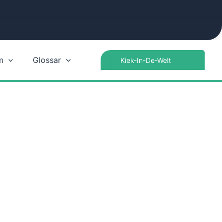
Search
m
Glossar
for: