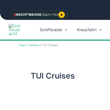
Zum
NACHTWACHE
|
Käpt’n Piet
Inhalt
springen
Schiffsradar
Kreuzfahrt
Start
Termine
TUI Cruises
TUI Cruises