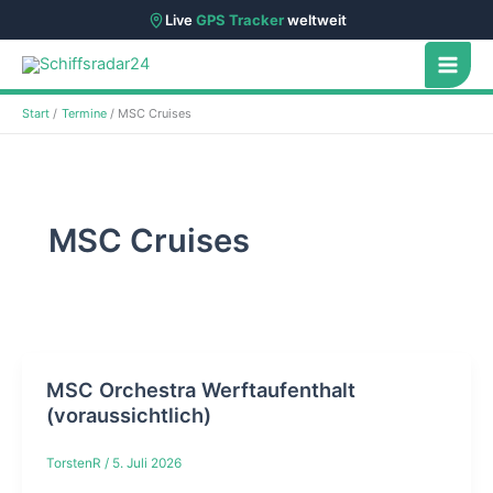
Live
GPS Tracker
weltweit
Zum
Inhalt
springen
Start
Termine
MSC Cruises
MSC Cruises
MSC Orchestra Werftaufenthalt
(voraussichtlich)
TorstenR
/
5. Juli 2026