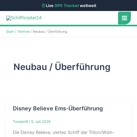
Live
GPS Tracker
weltweit
Zum
Inhalt
springen
Start
Termine
Neubau / Überführung
Neubau / Überführung
Disney Believe Ems-Überführung
TorstenR
/
5. Juli 2026
Die Disney Believe, viertes Schiff der Triton/Wish-