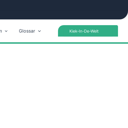
Search
m
Glossar
for: