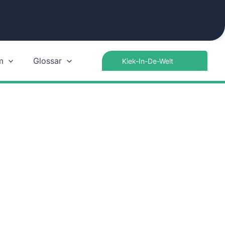
Search
m
Glossar
for: