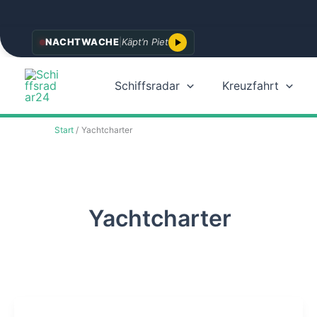
Zum
NACHTWACHE
|
Käpt’n Piet
Inhalt
springen
Schiffsradar
Kreuzfahrt
Start
Yachtcharter
Yachtcharter