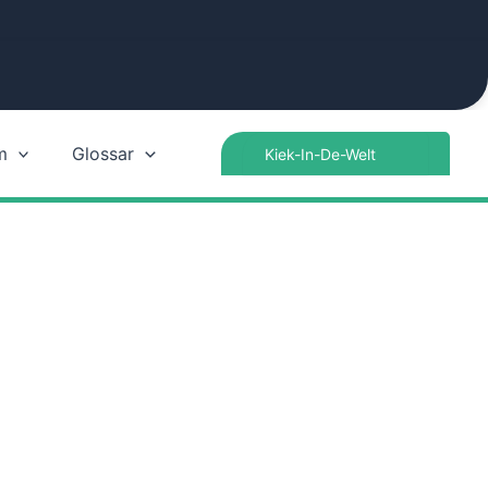
Search
m
Glossar
for: