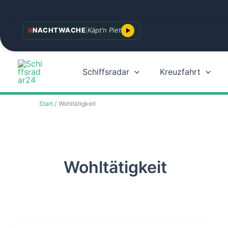
Zum
NACHTWACHE
|
Käpt’n Piet
Inhalt
springen
Schiffsradar
Kreuzfahrt
Start
Wohltätigkeit
Wohltätigkeit