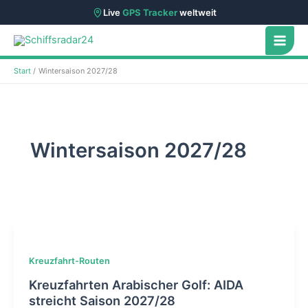
Live
GPS Tracker
weltweit
Zum
Inhalt
springen
Start
Wintersaison 2027/28
Wintersaison 2027/28
Kreuzfahrt-Routen
Kreuzfahrten Arabischer Golf: AIDA
streicht Saison 2027/28