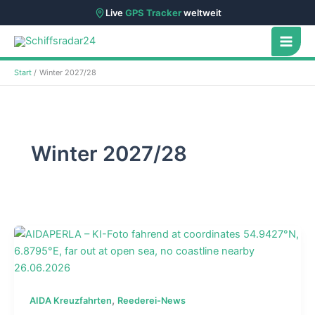
Live
GPS Tracker
weltweit
Zum
Inhalt
springen
Start
Winter 2027/28
Winter 2027/28
,
AIDA Kreuzfahrten
Reederei-News