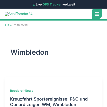
Live
GPS Tracker
weltweit
Zum
Inhalt
springen
Start
Wimbledon
Wimbledon
Reederei-News
Kreuzfahrt Sportereignisse: P&O und
Cunard zeigen WM, Wimbledon