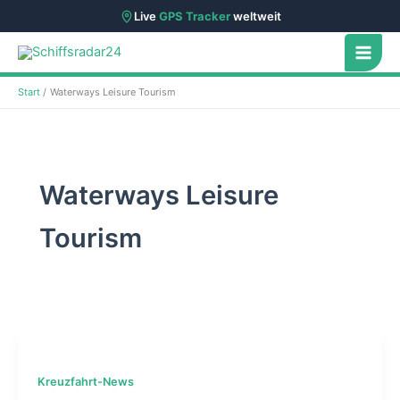
Live
GPS Tracker
weltweit
Zum
Inhalt
springen
Start
Waterways Leisure Tourism
Waterways Leisure
Tourism
Kreuzfahrt-News